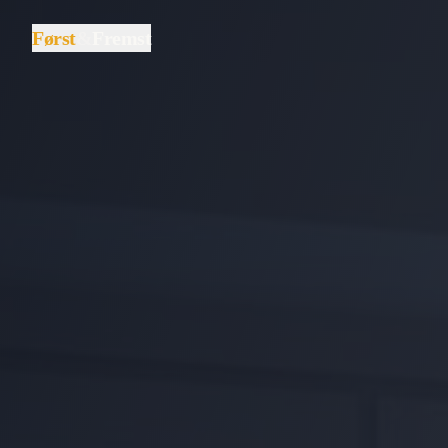
Først
&
Fremst