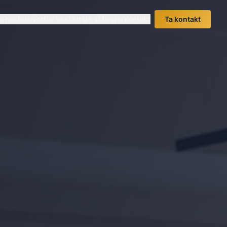
jenester
Hvorfor oss
Ledige stillinger
Kontakt
Ta kontakt